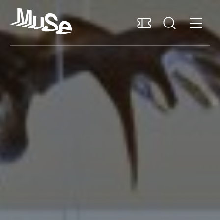
Accessibilità
MUSExtra
Mediaroom
Sostieni il MUSE
Italiano
Pianifica la visita
Scopri il museo
Ricerca e collezioni