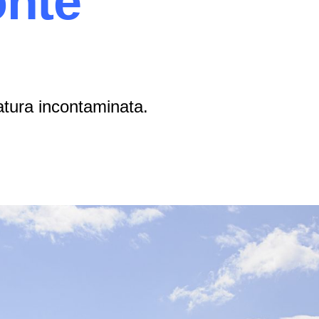
onte
atura incontaminata.