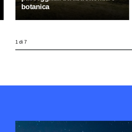
botanica
1 di 7