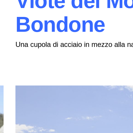
Viote del M
Bondone
Una cupola di acciaio in mezzo alla n