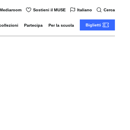
Mediaroom
Sostieni il MUSE
Italiano
Cerca
Biglietti
collezioni
Partecipa
Per la scuola