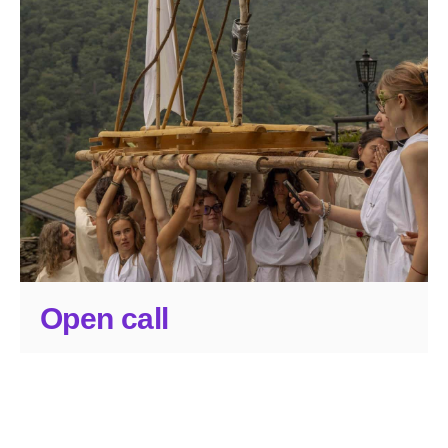
Open call
Sei un’artista, designer, ingegnera/o,
camminatrice o camminatore o
cittadina/o?