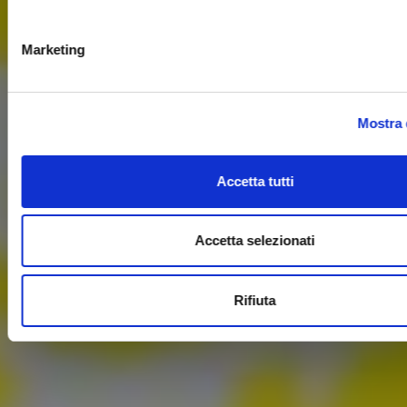
Marketing
Mostra 
Accetta tutti
Accetta selezionati
Rifiuta