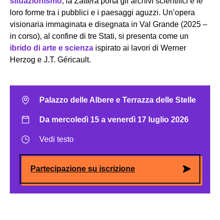
situazionismo
, la Zattera porta gli archivi scientifici e le
loro forme tra i pubblici e i paesaggi aguzzi. Un’opera
visionaria immaginata e disegnata in Val Grande (2025 –
in corso), al confine di tre Stati, si presenta come un
ibrido di arte e scienza
ispirato ai lavori di Werner
Herzog e J.T. Géricault.
Palazzo delle Albere e Terrazza delle Stelle
Da mercoledì 15 a venerdì 17 luglio 2026
Vedi testo
Partecipazione su iscrizione