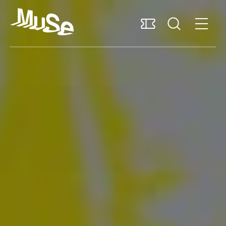
Accessibilità
MUSExtra
Mediaroom
Sostieni il MUSE
Italiano
Pianifica la visita
Scopri il museo
Ricerca e collezioni