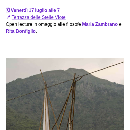
🗓️ Venerdì 17 luglio alle 7
📍
Terrazza delle Stelle Viote
Open lecture in omaggio alle filosofe
Maria Zambrano
e
Rita Bonfiglio
.