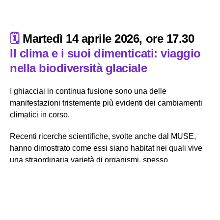
🗓️
Martedì 14 aprile 2026, ore 17.30
Il clima e i suoi dimenticati: viaggio
nella biodiversità glaciale
I ghiacciai in continua fusione sono una delle
manifestazioni tristemente più evidenti dei cambiamenti
climatici in corso.
Recenti ricerche scientifiche, svolte anche dal MUSE,
hanno dimostrato come essi siano habitat nei quali vive
una straordinaria varietà di organismi, spesso
caratterizzata da specie endemiche. La riduzione di
superficie dei ghiacciai sta quindi comportando una
drastica diminuzione di habitat per questa biodiversità
esclusiva, caratterizzata da specie perfettamente adattate
a vivere in ambienti estremi.