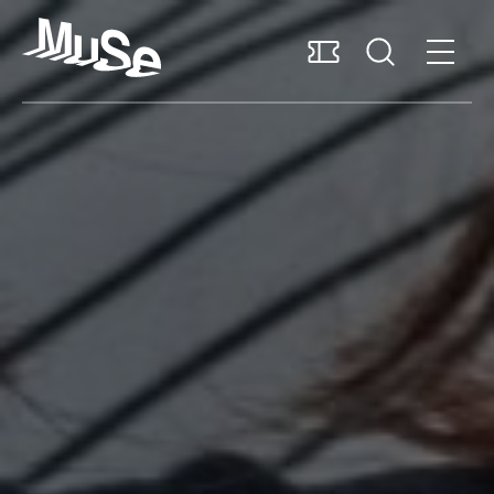
Accessibilità
MUSExtra
Mediaroom
Sostieni il MUSE
Italiano
Pianifica la visita
Scopri il museo
Ricerca e collezioni