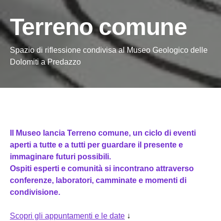
Terreno comune
Spazio di riflessione condivisa al Museo Geologico delle
Dolomiti a Predazzo
Il Museo lancia Terreno comune, un ciclo di eventi
aperti a tutte e a tutti per guardare il presente e
immaginare futuri possibili.
Ospiti esperti e comunità si incontrano attraverso
conferenze, laboratori, camminate e momenti di
condivisione.
Scopri gli appuntamenti e le date
↓