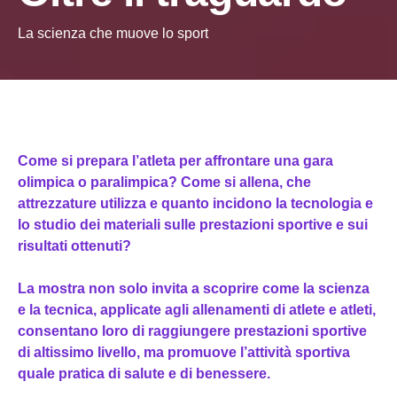
La scienza che muove lo sport
Come si prepara l’atleta per affrontare una gara
olimpica o paralimpica? Come si allena, che
attrezzature utilizza e quanto incidono la tecnologia e
lo studio dei materiali sulle prestazioni sportive e sui
risultati ottenuti?
La mostra non solo invita a scoprire come la scienza
e la tecnica, applicate agli allenamenti di atlete e atleti,
consentano loro di raggiungere prestazioni sportive
di altissimo livello, ma promuove l’attività sportiva
quale pratica di salute e di benessere.