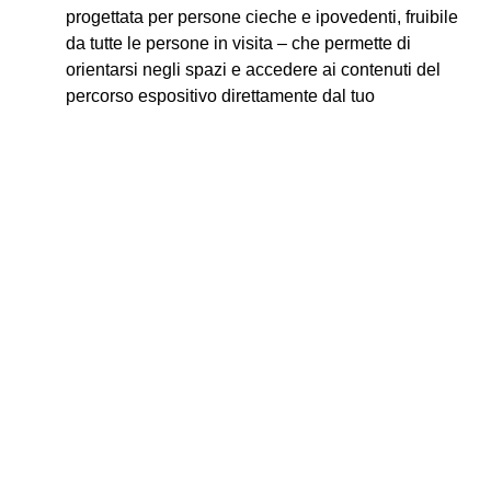
progettata per persone cieche e ipovedenti, fruibile
da tutte le persone in visita – che permette di
orientarsi negli spazi e accedere ai contenuti del
percorso espositivo direttamente dal tuo
smarphone.
L’utilizzo è semplice:
– scarica gratuitamente l’applicazione “
DotMyWay
”
su
Apple Store
o
Google Play
– apri l’applicazione e inquadra il tag
– la guida audio si attiverà in automatico
I
Tag
sono di due tipi:
– i
Tag orientamento
ti accompagnano dall’ingresso del
museo fino alla mostra al secondo piano