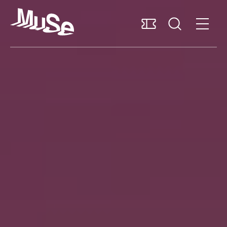
Accessibilità
MUSExtra
Mediaroom
Sostieni il MUSE
Italiano
Pianifica la visita
Scopri il museo
Ricerca e collezioni