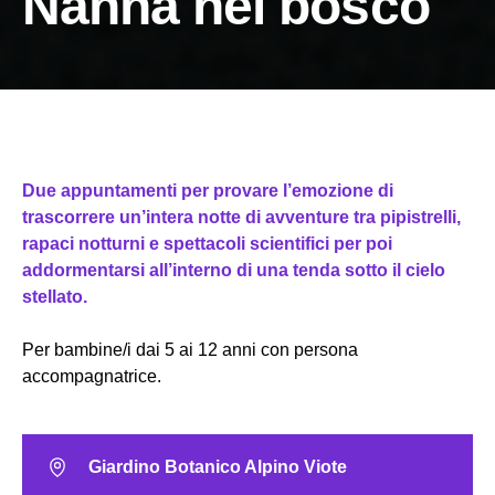
Nanna nel bosco
Due appuntamenti per provare l’emozione di
trascorrere un’intera notte di avventure tra pipistrelli,
rapaci notturni e spettacoli scientifici per poi
addormentarsi all’interno di una tenda sotto il cielo
stellato.
Per bambine/i dai 5 ai 12 anni con persona
accompagnatrice.
Giardino Botanico Alpino Viote