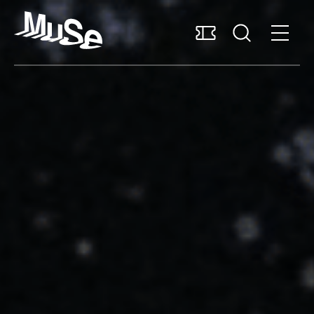
Accessibilità
MUSExtra
Mediaroom
Sostieni il MUSE
Italiano
Pianifica la visita
Scopri il museo
Ricerca e collezioni