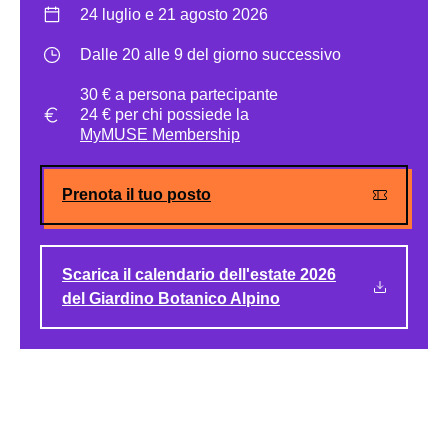
24 luglio e 21 agosto 2026
Dalle 20 alle 9 del giorno successivo
30 € a persona partecipante
24 € per chi possiede la
MyMUSE Membership
Prenota il tuo posto
Scarica il calendario dell'estate 2026
del Giardino Botanico Alpino