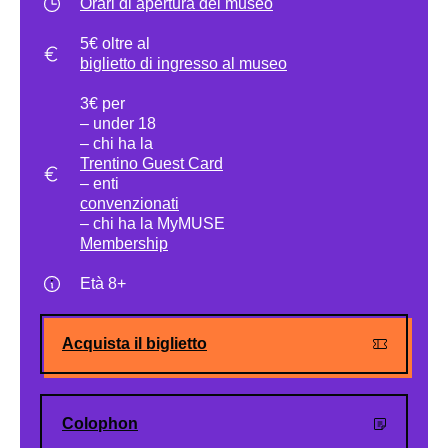
Orari di apertura del museo
5€ oltre al
biglietto di ingresso al museo
3€ per
– under 18
– chi ha la
Trentino Guest Card
– enti
convenzionati
– chi ha la MyMUSE
Membership
Età 8+
Acquista il biglietto
Colophon