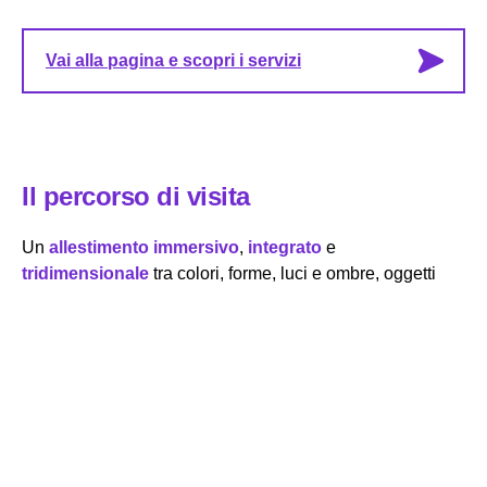
Vai alla pagina e scopri i servizi
Il percorso di visita
Un
allestimento immersivo
,
integrato
e
tridimensionale
tra colori, forme, luci e ombre, oggetti
iconici, ambienti ricostruiti, e – ovviamente –
suoni
: suoni
fisici e reali, ma anche sussurrati, immaginati, percepiti.
Una mostra che propone una
dimensione partecipativa
,
collettiva e comunitaria che prende forma attorno alle
esperienze condivise del cibo, ma anche una
fruizione
individuale
, intima, che ti invita a riflettere sul tuo
personale rapporto con il cibo
.