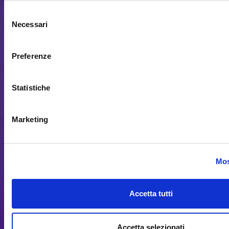
Selezione
Necessari
del
consenso
Preferenze
Statistiche
Marketing
Mos
Accetta tutti
Accetta selezionati