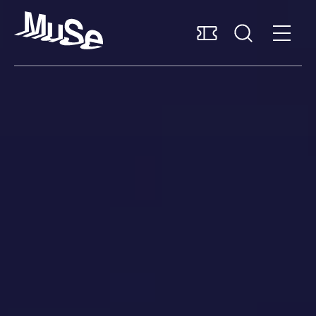
Accessibilità
MUSExtra
Mediaroom
Sostieni il MUSE
Italiano
Pianifica la visita
Scopri il museo
Ricerca e collezioni