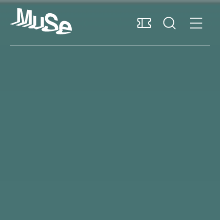
Accessibilità
MUSExtra
Mediaroom
Sostieni il MUSE
Italiano
Pianifica la visita
Scopri il museo
Ricerca e collezioni