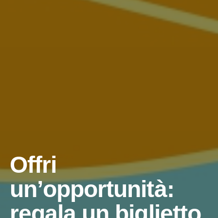
Offri
un’opportunità:
regala un biglietto