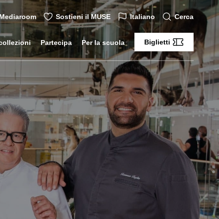
Mediaroom
Sostieni il MUSE
Italiano
Cerca
Biglietti
collezioni
Partecipa
Per la scuola