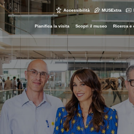
Accessibilità
MUSExtra
Pianifica la visita
Scopri il museo
Ricerca e 