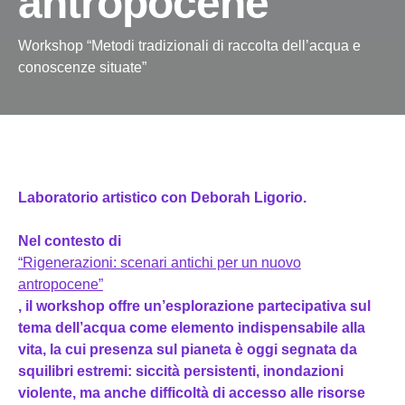
antropocene
Workshop “Metodi tradizionali di raccolta dell’acqua e
conoscenze situate”
Laboratorio artistico con Deborah Ligorio.
Nel contesto di
“Rigenerazioni: scenari antichi per un nuovo
antropocene”
, il workshop offre un’esplorazione partecipativa sul
tema dell’acqua come elemento indispensabile alla
vita, la cui presenza sul pianeta è oggi segnata da
squilibri estremi: siccità persistenti, inondazioni
violente, ma anche difficoltà di accesso alle risorse