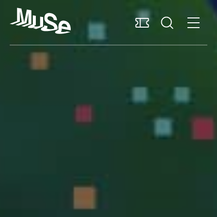
Accessibilità
MUSExtra
Mediaroom
Sostieni il MUSE
Italiano
Pianifica la visita
Scopri il museo
Ricerca e collezioni