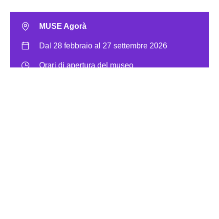
MUSE Agorà
Dal 28 febbraio al 27 settembre 2026
Orari di apertura del museo
Biglietto di ingresso al museo
Acquista il biglietto
Audiodescrizione