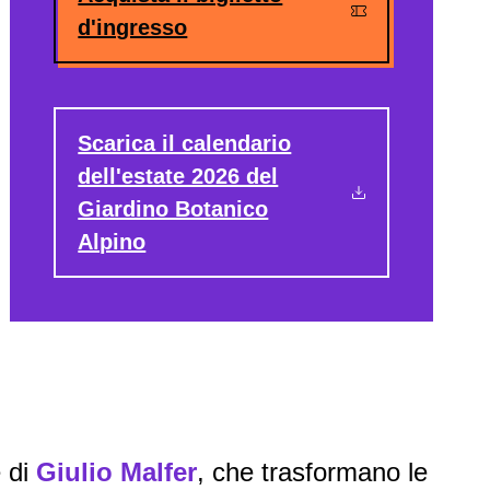
d'ingresso
Scarica il calendario
dell'estate 2026 del
Giardino Botanico
Alpino
e di
Giulio Malfer
, che trasformano le