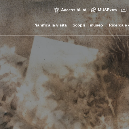
Accessibilità
MUSExtra
Pianifica la visita
Scopri il museo
Ricerca e 