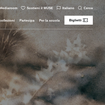
Mediaroom
Sostieni il MUSE
Italiano
Cerca
Biglietti
collezioni
Partecipa
Per la scuola