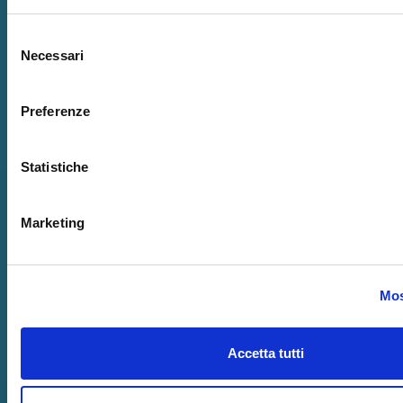
Selezione
Necessari
del
consenso
Preferenze
Statistiche
Marketing
Mos
Accetta tutti