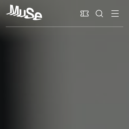
Accessibilità
MUSExtra
Mediaroom
Sostieni il MUSE
Italiano
Pianifica la visita
Scopri il museo
Ricerca e collezioni