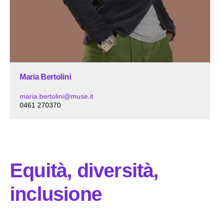
Maria Bertolini
maria.bertolini@muse.it
0461 270370
Equità, diversità,
inclusione