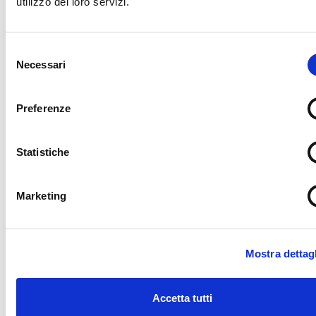
utilizzo dei loro servizi.
Selezione
Necessari
del
consenso
Preferenze
Statistiche
Marketing
Mostra dettagl
Katia Franzoso
katia.franzoso@muse.it
Accetta tutti
0461 270302