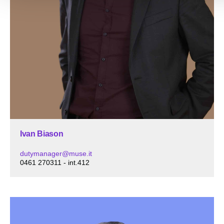
Ivan Biason
dutymanager@muse.it
0461 270311 - int.412