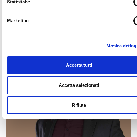
Statistiche
Gianluca Valle
gianluca.valle@muse.it
Marketing
0461 270330
Mostra dettagl
Accetta tutti
Accetta selezionati
Rifiuta