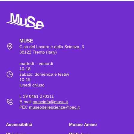
MUSE
C.so del Lavoro e della Scienza, 3
38122 Trento (Italy)
martedì – venerdì
10-18
sabato, domenica e festivi
10-19
lunedì chiuso
t. 39 0461 270311
E-mail
museinfo@muse.it
PEC
museodellescienze@pec.it
Accessibilità
Museo Amico