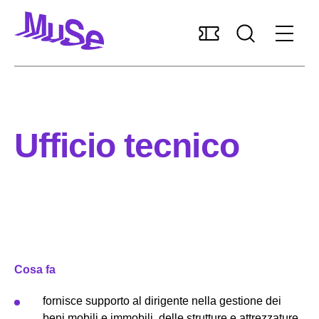
Accessibilità
MUSExtra
Mediaroom
Sostieni il MUSE
Ufficio tecnico
Italiano
Pianifica la visita
Scopri il museo
Cosa fa
Ricerca e collezioni
fornisce supporto al dirigente nella gestione dei
beni mobili e immobili, delle strutture e attrezzature