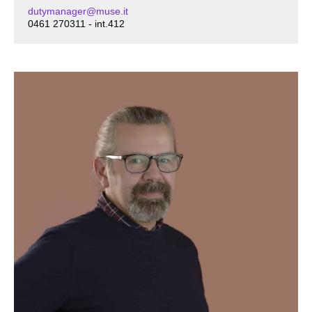
dutymanager@muse.it
0461 270311 - int.412