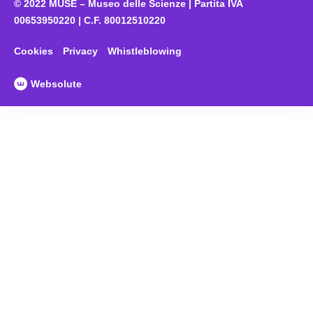
© 2022 MUSE – Museo delle Scienze | Partita IVA
00653950220 | C.F. 80012510220
Cookies
Privacy
Whistleblowing
Websolute