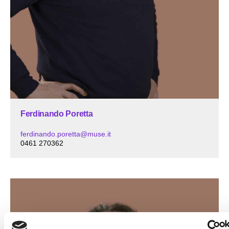
Ferdinando Poretta
ferdinando.poretta@muse.it
0461 270362