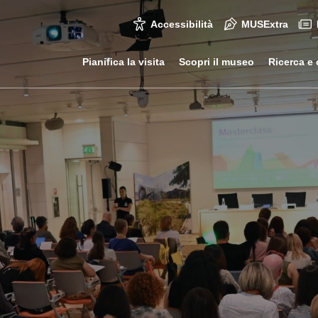
Accessibilità
MUSExtra
Pianifica la visita
Scopri il museo
Ricerca e 