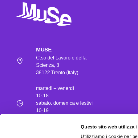
MUSE
C.so del Lavoro e della
Scienza, 3
38122 Trento (Italy)
martedì – venerdì
10-18
sabato, domenica e festivi
10-19
lunedì chiuso
Questo sito web utilizza i
t. 39 0461 270311
Utilizziamo i cookie per pe