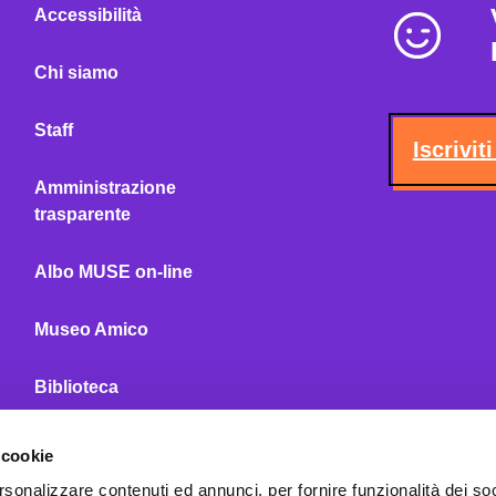
Accessibilità
Chi siamo
Staff
Iscrivit
Amministrazione
trasparente
Albo MUSE on-line
Museo Amico
Biblioteca
MUSE Café
 cookie
rsonalizzare contenuti ed annunci, per fornire funzionalità dei so