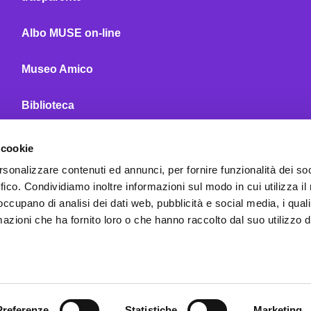
Albo MUSE on-line
Museo Amico
Biblioteca
MUSE Café
 cookie
rsonalizzare contenuti ed annunci, per fornire funzionalità dei so
MUSE Shop
ffico. Condividiamo inoltre informazioni sul modo in cui utilizza il 
 occupano di analisi dei dati web, pubblicità e social media, i qual
Seguici
Contatti
azioni che ha fornito loro o che hanno raccolto dal suo utilizzo d
Preferenze
Statistiche
Marketing