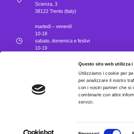
Scienza, 3
38122 Trento (Italy)
martedì – venerdì
10-18
sabato, domenica e festivi
10-19
lunedì chiuso
Questo sito web utilizza i
t. 39 0461 270311
Utilizziamo i cookie per pe
E-mail
museinfo@muse.it
per analizzare il nostro tra
PEC
con i nostri partner che si
museodellescienze@pec.it
combinarle con altre inform
servizi.
Selezione
Necessari