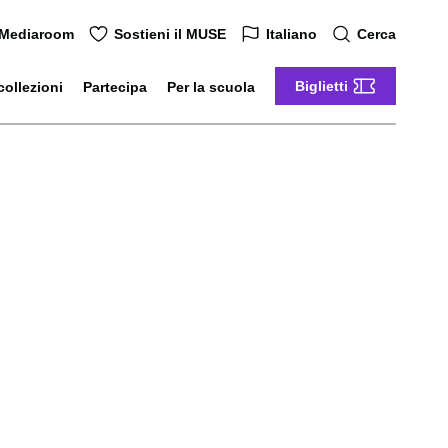
Mediaroom
Sostieni il MUSE
Italiano
Cerca
Biglietti
collezioni
Partecipa
Per la scuola