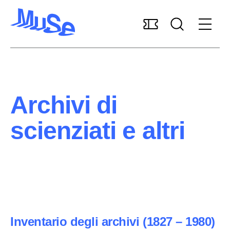
Accessibilità
MUSExtra
Mediaroom
Sostieni il MUSE
Archivi di
Italiano
scienziati e altri
Pianifica la visita
Scopri il museo
Ricerca e collezioni
Inventario degli archivi (1827 – 1980)