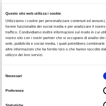
Si tratta di documentazione di provenienze e tipologie
molto differenti, per le quali rimandiamo direttamente alla
Questo sito web utilizza i cookie
consultazione dell’inventario.
Utilizziamo i cookie per personalizzare contenuti ed annunci,
Questi archivi sono stati riordinati e inventariati nel 2023
fornire funzionalità dei social media e per analizzare il nostro
da Marica Odorizzi e Renata Tomasoni per incarico e con
traffico. Condividiamo inoltre informazioni sul modo in cui utili
la direzione della Soprintendenza per i beni librari,
nostro sito con i nostri partner che si occupano di analisi dei 
archivistici e archeologici della Provincia autonoma di
web, pubblicità e social media, i quali potrebbero combinarle
Trento.
altre informazioni che ha fornito loro o che hanno raccolto da
utilizzo dei loro servizi.
Selezione
Inventario degli
Necessari
del
consenso
archivi di scienziati e
Preferenze
altri
Statistiche