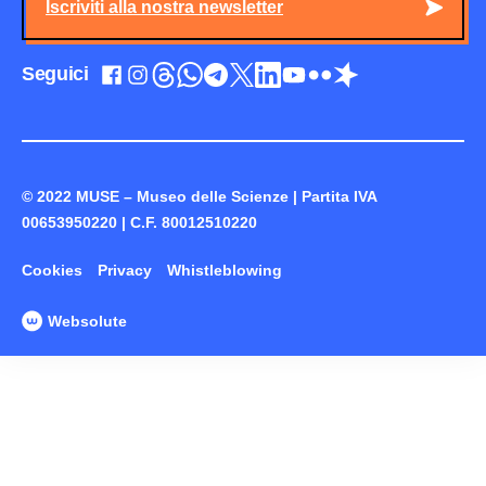
Iscriviti alla nostra newsletter
Seguici
© 2022 MUSE – Museo delle Scienze | Partita IVA
00653950220 | C.F. 80012510220
Cookies
Privacy
Whistleblowing
Websolute