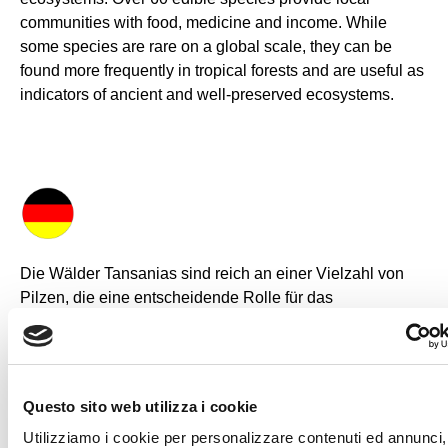
communities with food, medicine and income. While
some species are rare on a global scale, they can be
found more frequently in tropical forests and are useful as
indicators of ancient and well-preserved ecosystems.
Die Wälder Tansanias sind reich an einer Vielzahl von
Pilzen, die eine entscheidende Rolle für das
Funktionieren der Ökosysteme spielen. Mehr als 60
essbare Arten dienen den umliegenden Gemeinschaften
als wichtige Nahrungs-, Medizin- und Einkommensquelle.
In Tropenwäldern kommen einige weltweit seltene Arten
Questo sito web utilizza i cookie
vor, die als nützliche Indikatoren für alte und gut erhaltene
Utilizziamo i cookie per personalizzare contenuti ed annunci,
Ökosysteme dienen.