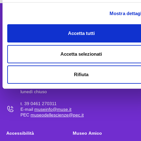
Mostra dettagl
Accetta tutti
MUSE
C.so del Lavoro e della Scienza, 3
Accetta selezionati
38122 Trento (Italy)
martedì – venerdì
Rifiuta
10-18
sabato, domenica e festivi
10-19
lunedì chiuso
t. 39 0461 270311
E-mail
museinfo@muse.it
PEC
museodellescienze@pec.it
Accessibilità
Museo Amico