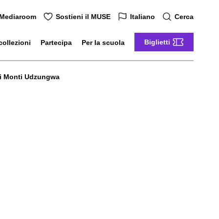
Mediaroom
Sostieni il MUSE
Italiano
Cerca
Biglietti
collezioni
Partecipa
Per la scuola
ei Monti Udzungwa