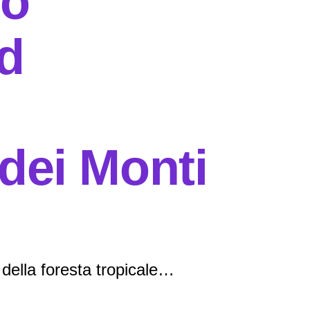
io
d
dei Monti
ella foresta tropicale…