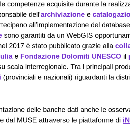
le competenze acquisite durante la realizza
onsabile dell’
archiviazione
e
catalogazi
artecipano all’implementazione del database 
e
sono garantiti da un WebGIS opportuname
nel 2017 è stato pubblicato grazie alla
coll
ulia
e
Fondazione Dolomiti UNESCO
il
u scala interregionale. Tra i principali prodot
i
(provinciali e nazionali) riguardanti la distr
tazione delle banche dati anche le osservaz
 dal MUSE attraverso le piattaforme di
iN