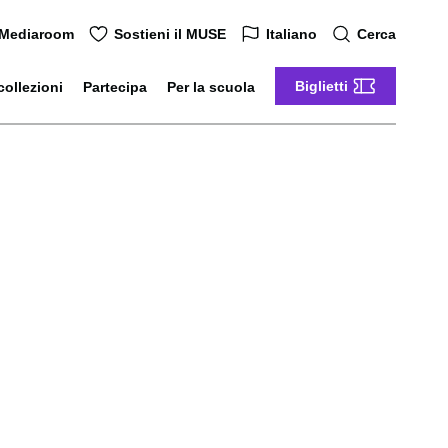
Mediaroom
Sostieni il MUSE
Italiano
Cerca
Biglietti
collezioni
Partecipa
Per la scuola