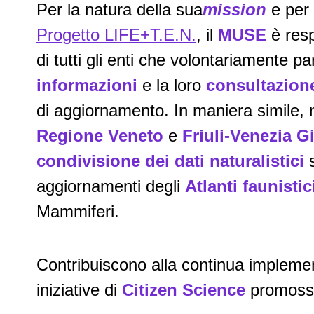
Per la natura della sua
mission
e per 
Progetto LIFE+T.E.N.
, il
MUSE
è resp
di tutti gli enti che volontariamente p
informazioni
e la loro
consultazion
di aggiornamento. In maniera simile, 
Regione Veneto
e
Friuli-Venezia Gi
condivisione dei dati naturalistici
s
aggiornamenti degli
Atlanti faunistic
Mammiferi.
Contribuiscono alla continua implemen
iniziative di
Citizen Science
promosse