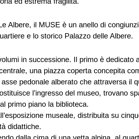
toria ed estrema fragilità.
Le Albere, il MUSE è un anello di congiunzio
quartiere e lo storico Palazzo delle Albere.
volumi in successione. Il primo è dedicato a
by centrale, una piazza coperta concepita c
 asse pedonale alberato che attraversa il q
ostituisce l’ingresso del museo, trovano sp
al primo piano la biblioteca.
ll’esposizione museale, distribuita su cinque
tà didattiche.
endo dalla cima di una vetta alpina, al quar