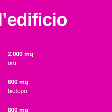
’edificio
2.000 mq
orti
600 mq
biotopo
800 mq