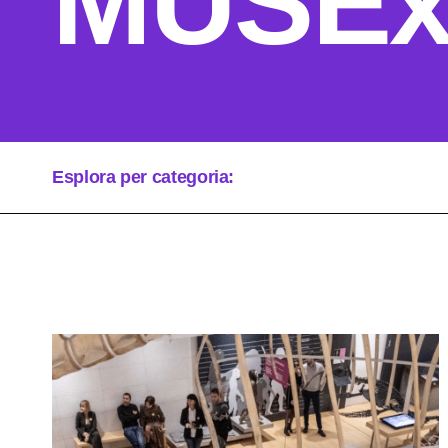
MUSEx
Esplora per categoria: