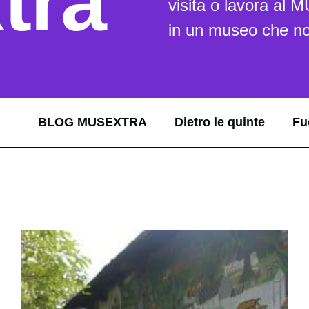
tra
visita o lavora al 
in un museo che no
BLOG MUSEXTRA
Dietro le quinte
Fu