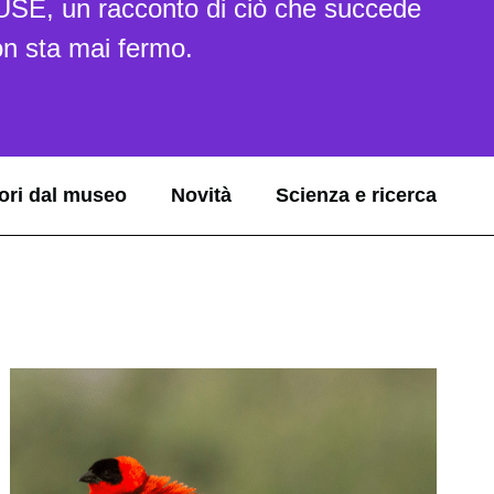
MUSE, un racconto di ciò che succede
n sta mai fermo.
ori dal museo
Novità
Scienza e ricerca