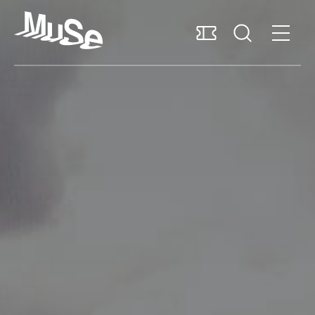
Accessibilità
MUSExtra
Mediaroom
Sostieni il MUSE
Italiano
Pianifica la visita
Scopri il museo
Ricerca e collezioni