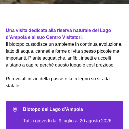
Una visita dedicata alla riserva naturale del Lago
d’Ampola e al suo Centro Visitatori.
Il biotopo custodisce un ambiente in continua evoluzione,
fatto di acqua, canneti e forme di vita spesso piccole ma
importanti. Piante acquatiche, anfibi, insetti e uccelli
aiutano a capire perché questo luogo è così prezioso.
Ritrovo all’inizio della passerella in legno su strada
statale.
Biotopo del Lago d'Ampola
Tutti i giovedì dal 9 luglio al 20 agosto 2026