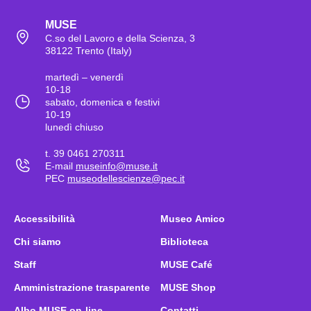
MUSE
C.so del Lavoro e della Scienza, 3
38122 Trento (Italy)
martedì – venerdì
10-18
sabato, domenica e festivi
10-19
lunedì chiuso
t. 39 0461 270311
E-mail
museinfo@muse.it
PEC
museodellescienze@pec.it
Accessibilità
Museo Amico
Chi siamo
Biblioteca
Staff
MUSE Café
Amministrazione trasparente
MUSE Shop
Albo MUSE on-line
Contatti