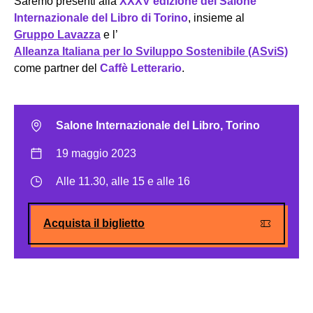
Saremo presenti alla
XXXV edizione del Salone
Internazionale del Libro di Torino
, insieme al
Gruppo Lavazza
e l’
Alleanza Italiana per lo Sviluppo Sostenibile (ASviS)
come partner del
Caffè Letterario
.
Salone Internazionale del Libro, Torino
19 maggio 2023
Alle 11.30, alle 15 e alle 16
Acquista il biglietto