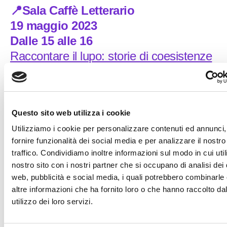
📍Sala Caffè Letterario
19 maggio 2023
Dalle 15 alle 16
Raccontare il lupo: storie di coesistenze
dai progetti LIFE WolfAlps e LIFE
WolfAlps EU attraverso il kamishibai
Con
Paola Bertotto
,
Maria Bertolini
,
Francesca
Questo sito web utilizza i cookie
Marucco
,
Paolo Pedrini
Utilizziamo i cookie per personalizzare contenuti ed annunci,
Modera
Carlo Maiolini
fornire funzionalità dei social media e per analizzare il nostro
traffico. Condividiamo inoltre informazioni sul modo in cui utili
Il ritorno naturale del lupo sulle Alpi, simbolo di
nostro sito con i nostri partner che si occupano di analisi dei 
wilderness, ma anche minaccia per la sopravvivenza
web, pubblicità e social media, i quali potrebbero combinarle
delle attività antropiche in montagna, è un fenomeno che
altre informazioni che ha fornito loro o che hanno raccolto da
rappresenta oggi una grande sfida per la sua tutela e per
utilizzo dei loro servizi.
il raggiungimento di una cultura della coesistenza. Per
raccontare questa tematica verrà presentato l’ultimo