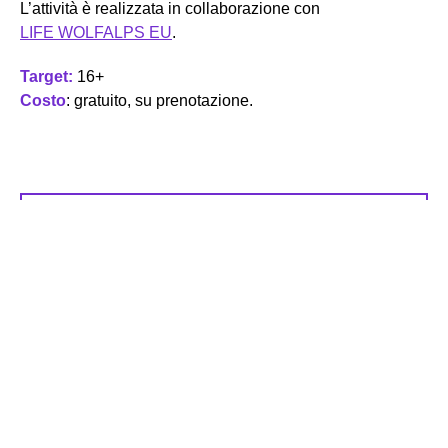
L’attività è realizzata in collaborazione con
LIFE WOLFALPS EU
.
Target:
16+
Costo
: gratuito, su prenotazione.
Prenota il tuo posto
🗓️ Sabato 4 novembre
2023