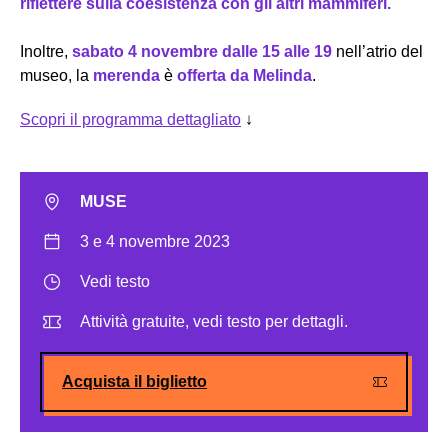
riflettere sulla coesistenza con gli altri mammiferi.
Inoltre,
sabato 4 novembre dalle 15 alle 19
nell’atrio del
museo, la
merenda
è
offerta da Melinda
.
Scopri il programma dettagliato
↓
MUSE
3 e 4 novembre 2023
Vedi testo
Attività gratuite, vedi testo per dettagli.
Acquista il biglietto