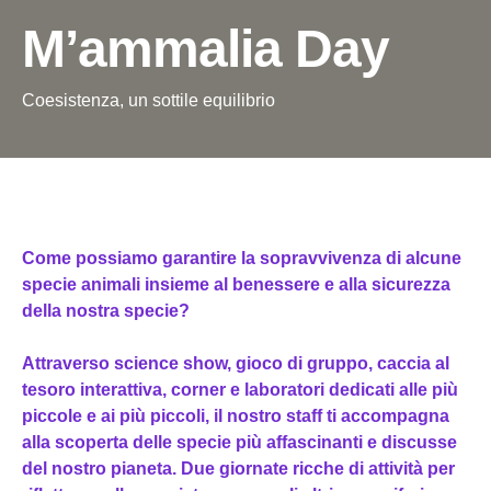
M’ammalia Day
Coesistenza, un sottile equilibrio
Come possiamo garantire la sopravvivenza di alcune
specie animali insieme al benessere e alla sicurezza
della nostra specie?
Attraverso science show,
gioco di gruppo,
caccia al
tesoro interattiva, corner e laboratori dedicati alle più
piccole e ai più piccoli, il nostro staff ti accompagna
alla scoperta delle specie più affascinanti e discusse
del nostro pianeta. Due giornate ricche di attività per