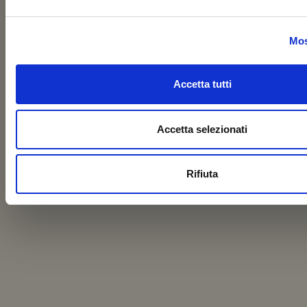
Mos
Accetta tutti
Accetta selezionati
Rifiuta