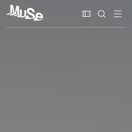
Accessibilità
MUSExtra
Mediaroom
Sostieni il MUSE
Italiano
Pianifica la visita
Scopri il museo
Ricerca e collezioni