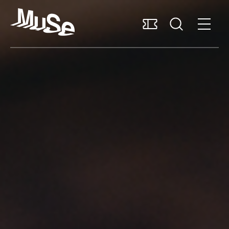
Accessibilità
MUSExtra
Mediaroom
Sostieni il MUSE
Italiano
Pianifica la visita
Scopri il museo
Ricerca e collezioni