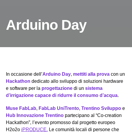
Arduino Day
In occasione dell’
Arduino Day
,
mettiti alla prova
con un
Hackathon
dedicato allo sviluppo di soluzioni hardware
e software per la
progettazione
di un
sistema
d’irrigazione capace di ridurre il consumo d’acqua
.
Muse FabLab
,
FabLab UniTrento
,
Trentino Sviluppo
e
Hub Innovazione Trentino
partecipano al “Co-creation
Hackathon”, l’evento promosso dal progetto europeo
H2o2o
iPRODUCE.
Le comunità locali di persone che