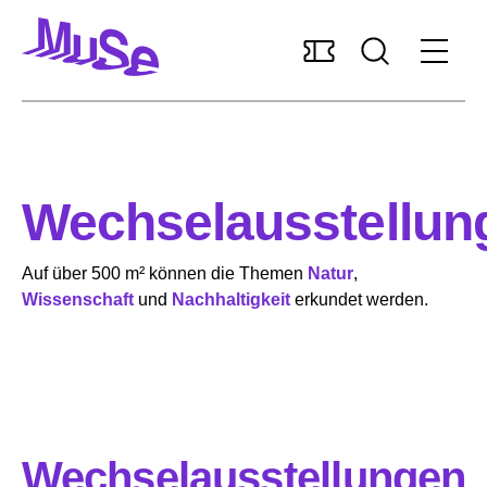
Barrierefreiheit
Unterstützen
Deutsch
Wechselausstellun
Auf über 500 m² können die Themen
Natur
,
Wissenschaft
und
Nachhaltigkeit
erkundet werden.
Besuch planen
Das Museum entdecken
Forschung und Sammlungen
Wechselausstellungen