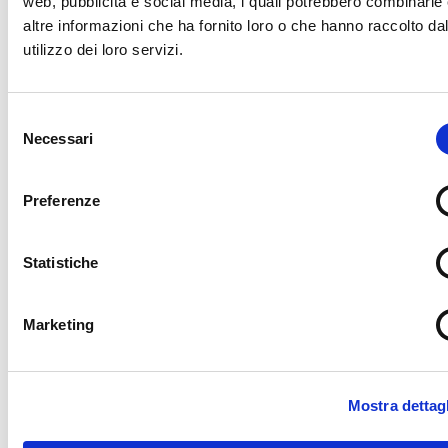
web, pubblicità e social media, i quali potrebbero combinarle
descrittiva delle attività
altre informazioni che ha fornito loro o che hanno raccolto da
utilizzo dei loro servizi.
​Allegato DUVRI - Allegato 02 - Dichiarazione del
sopralluogo
Selezione
Necessari
del
consenso
Allegato DUVRI - Allegato 03 - Dichiarazione
sostitutiva di atto notorio
Preferenze
Statistiche
​Allegato DUVRI - Allegato 04 - Spazi a
disposizione
Marketing
Allegato DUVRI - Allegato 05 - Piano di
emergenza parte 1
Mostra dettagl