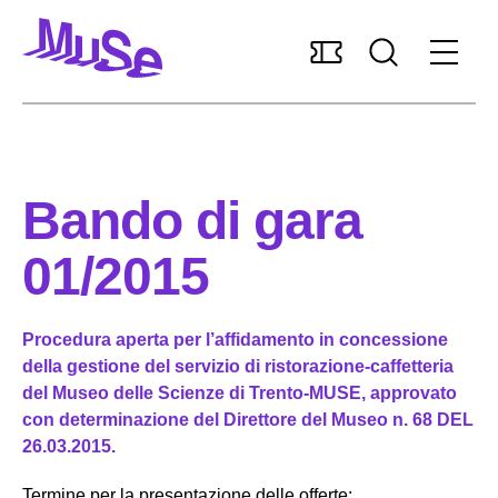
Accessibilità
MUSExtra
Mediaroom
Sostieni il MUSE
Bando di gara
Italiano
01/2015
Pianifica la visita
Procedura aperta per l’affidamento in concessione
della gestione del servizio di ristorazione-caffetteria
del Museo delle Scienze di Trento-MUSE, approvato
Scopri il museo
con determinazione del Direttore del Museo n. 68 DEL
26.03.2015.
Ricerca e collezioni
Termine per la presentazione delle offerte: