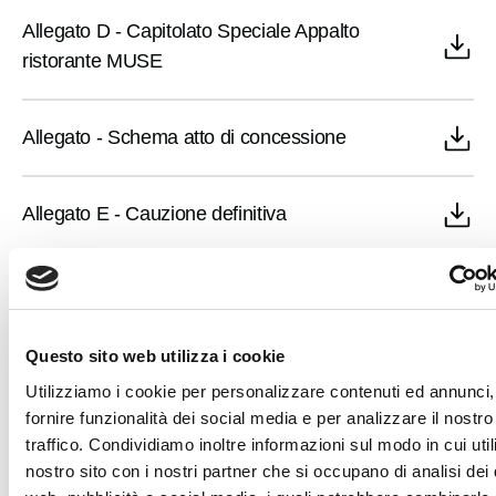
Allegato D - Capitolato Speciale Appalto
ristorante MUSE
​Allegato - Schema atto di concessione
​Allegato E - Cauzione definitiva
​Allegato F - Informativa requisiti di
somministrazione
Questo sito web utilizza i cookie
Utilizziamo i cookie per personalizzare contenuti ed annunci,
​Allegato - Disciplina in materia di brand
fornire funzionalità dei social media e per analizzare il nostro
traffico. Condividiamo inoltre informazioni sul modo in cui utili
nostro sito con i nostri partner che si occupano di analisi dei 
​Allegato DUVRI - Allegato 01 - Scheda