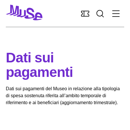
Accessibilità
MUSExtra
Mediaroom
Sostieni il MUSE
Dati sui
Italiano
pagamenti
Pianifica la visita
Dati sui pagamenti del Museo in relazione alla tipologia
di spesa sostenuta riferita all’ambito temporale di
riferimento e ai beneficiari (aggiornamento trimestrale).
Scopri il museo
Ricerca e collezioni