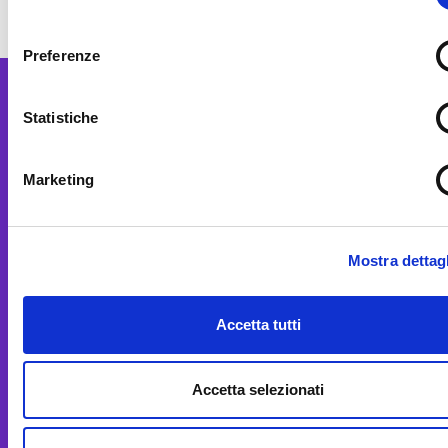
consenso
Preferenze
Statistiche
Marketing
MUSE
C.so del Lavoro e della Scienza, 3
38122 Trento (Italy)
Mostra dettagl
martedì – venerdì
10-18
sabato, domenica e festivi
10-19
Accetta tutti
lunedì chiuso
t. 39 0461 270311
Accetta selezionati
E-mail
museinfo@muse.it
PEC
museodellescienze@pec.it