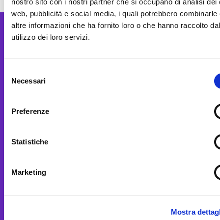
nostro sito con i nostri partner che si occupano di analisi dei 
web, pubblicità e social media, i quali potrebbero combinarle
altre informazioni che ha fornito loro o che hanno raccolto da
utilizzo dei loro servizi.
Selezione
MUSE
Necessari
del
C.so del Lavoro e della Scienza, 3
consenso
38122 Trento (Italy)
Preferenze
martedì – venerdì
10-18
sabato, domenica e festivi
Statistiche
10-19
lunedì chiuso
t. 39 0461 270311
Marketing
E-mail
museinfo@muse.it
PEC
museodellescienze@pec.it
Mostra dettagl
Accessibilità
Museo Amico