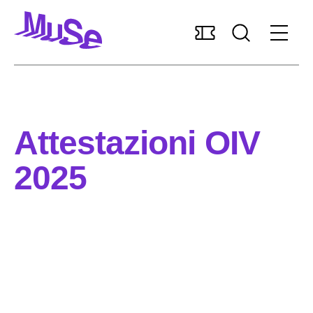
Accessibilità
MUSExtra
Mediaroom
Sostieni il MUSE
Attestazioni OIV
Italiano
2025
Pianifica la visita
Scopri il museo
Ricerca e collezioni