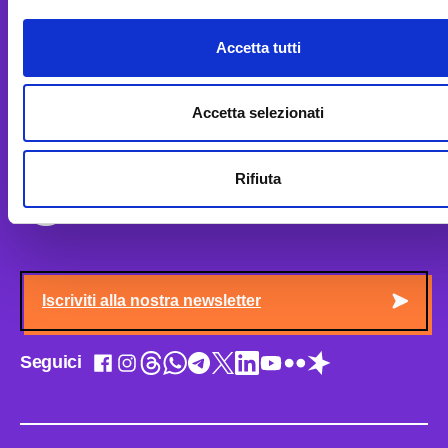
Chi siamo
Biblioteca
Accetta tutti
Staff
MUSE Café
Amministrazione trasparente
MUSE Shop
Accetta selezionati
Albo MUSE on-line
Contatti
Rifiuta
Vuoi sapere le ultime dal MUSE? Ricevi la
newsletter.
Iscriviti alla nostra newsletter
Seguici