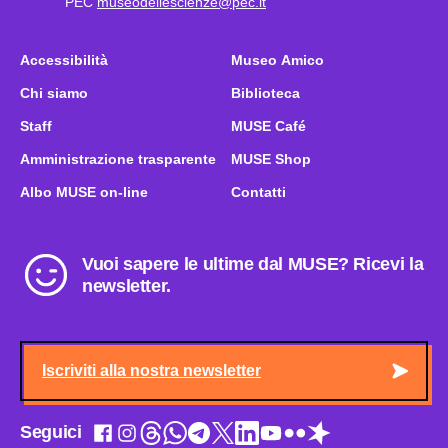
PEC
museodellescienze@pec.it
Accessibilità
Museo Amico
Chi siamo
Biblioteca
Staff
MUSE Café
Amministrazione trasparente
MUSE Shop
Albo MUSE on-line
Contatti
Vuoi sapere le ultime dal MUSE? Ricevi la
newsletter.
Iscriviti alla nostra newsletter
Seguici