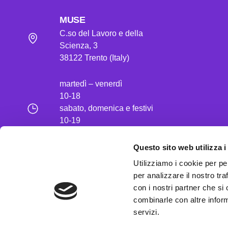
MUSE
C.so del Lavoro e della
Scienza, 3
38122 Trento (Italy)
martedì – venerdì
10-18
sabato, domenica e festivi
10-19
lunedì chiuso
Questo sito web utilizza i
t. 39 0461 270311
Utilizziamo i cookie per pe
E-mail
museinfo@muse.it
per analizzare il nostro tra
PEC
con i nostri partner che si
museodellescienze@pec.it
combinarle con altre inform
servizi.