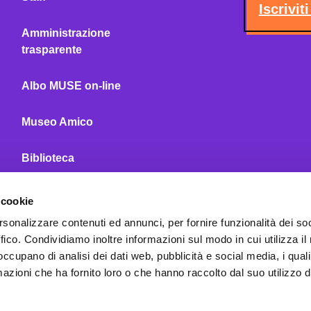
Iscrivit
Amministrazione
trasparente
Albo MUSE on-line
Museo Amico
Biblioteca
MUSE Café
 cookie
rsonalizzare contenuti ed annunci, per fornire funzionalità dei so
MUSE Shop
ffico. Condividiamo inoltre informazioni sul modo in cui utilizza il 
 occupano di analisi dei dati web, pubblicità e social media, i qual
Seguici
Contatti
azioni che ha fornito loro o che hanno raccolto dal suo utilizzo d