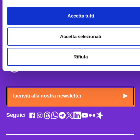
Chi siamo
Biblioteca
Accetta tutti
Staff
MUSE Café
Amministrazione trasparente
MUSE Shop
Accetta selezionati
Albo MUSE on-line
Contatti
Rifiuta
Vuoi sapere le ultime dal MUSE? Ricevi la
newsletter.
Iscriviti alla nostra newsletter
Seguici