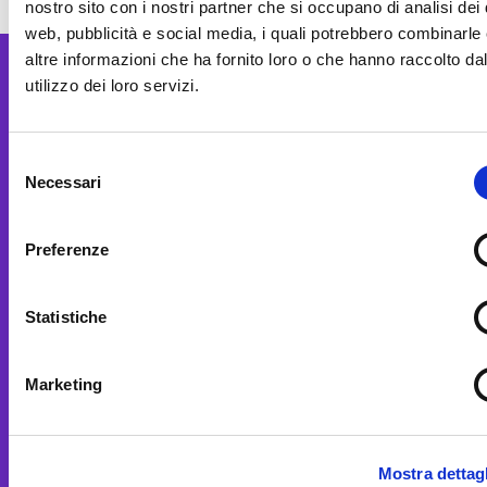
nostro sito con i nostri partner che si occupano di analisi dei 
web, pubblicità e social media, i quali potrebbero combinarle
altre informazioni che ha fornito loro o che hanno raccolto da
utilizzo dei loro servizi.
Selezione
MUSE
Necessari
del
C.so del Lavoro e della Scienza, 3
consenso
38122 Trento (Italy)
Preferenze
martedì – venerdì
10-18
sabato, domenica e festivi
Statistiche
10-19
lunedì chiuso
t. 39 0461 270311
Marketing
E-mail
museinfo@muse.it
PEC
museodellescienze@pec.it
Mostra dettagl
Accessibilità
Museo Amico