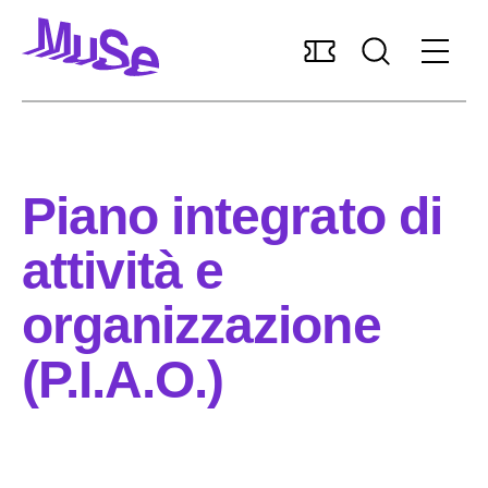
Accessibilità
MUSExtra
Mediaroom
Sostieni il MUSE
Piano integrato di
Italiano
attività e
organizzazione
Pianifica la visita
(P.I.A.O.)
Scopri il museo
Ricerca e collezioni