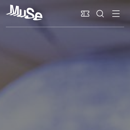
Accessibilità
MUSExtra
Mediaroom
Sostieni il MUSE
Italiano
Pianifica la visita
Scopri il museo
Ricerca e collezioni