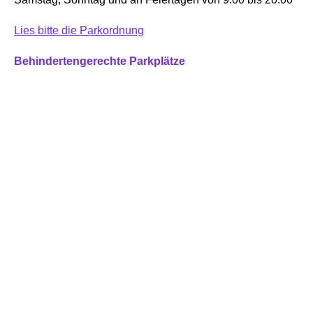
Lies bitte die Parkordnung
Behindertengerechte Parkplätze
Besucherinnen und Besucher mit Behinderungen können
kostenlos parken. Zeige deinen Behindertenausweis
beim Amt für öffentliche Dienstleistungen vor und hole dir
dein kostenloses Ausfahrtsticket ab.
Rosa Parkplätze
Es gibt zwei rosa Parkplätze für Schwangere oder
Familien mit Kindern unter zwei Jahren.
Weitere Parkplätze
Parkplatz Sanseverino
Parkplatz Monte Baldo
K3, Stadtviertel Le Albere