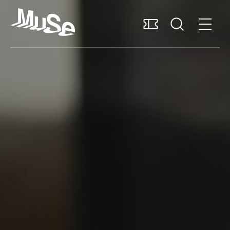
Accessibilità
MUSExtra
Mediaroom
Sostieni il MUSE
Italiano
Pianifica la visita
Scopri il museo
Ricerca e collezioni